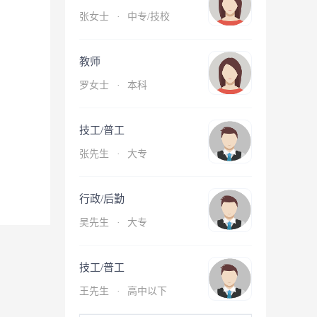
张女士
·
中专/技校
教师
罗女士
·
本科
技工/普工
张先生
·
大专
行政/后勤
吴先生
·
大专
技工/普工
王先生
·
高中以下