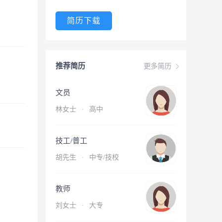
简历下载
推荐简历
更多简历
文员
林女士
·
高中
技工/普工
胡先生
·
中专/技校
教师
刘女士
·
大专